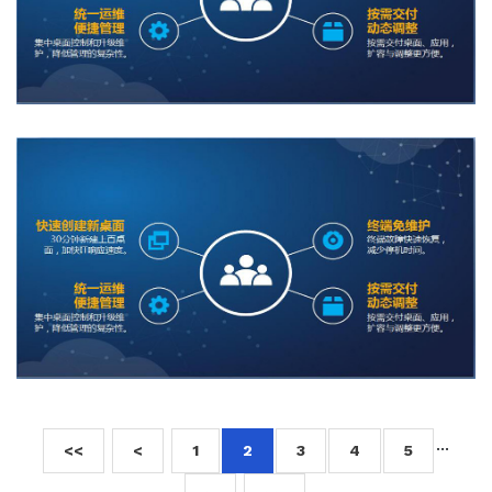
···
<<
<
1
2
3
4
5